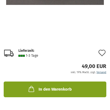
Lieferzeit:
A
1-3 Tage
d
49,00 EUR
M
inkl. 19% MwSt. zzgl.
Versand
In den Warenkorb