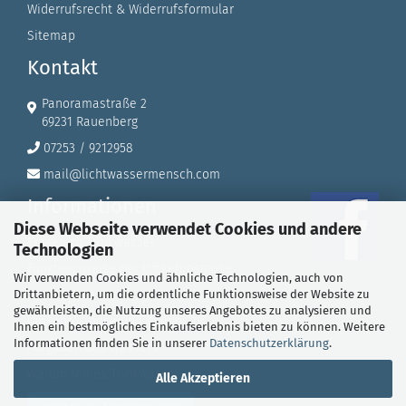
Widerrufsrecht & Widerrufsformular
Sitemap
Kontakt
Panoramastraße 2
69231 Rauenberg
07253 / 9212958
mail@lichtwassermensch.com
Informationen
Diese Webseite verwendet Cookies und andere
Fragen zu Trinkwasser
Technologien
Funktionsweise der Umkehrosmose
Wir verwenden Cookies und ähnliche Technologien, auch von
Drittanbietern, um die ordentliche Funktionsweise der Website zu
Rückhalteraten
gewährleisten, die Nutzung unseres Angebotes zu analysieren und
Umkehrosmose und Keime
Ihnen ein bestmögliches Einkaufserlebnis bieten zu können. Weitere
Informationen finden Sie in unserer
Datenschutzerklärung
.
Aufgaben des Wassers ...
Warum reines Trinkwasser
Alle Akzeptieren