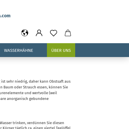
h.com
WASSERHÄHNE
ÜBER UNS
 ist sehr niedrig, daher kann Obstsaft aus
von Baum oder Strauch essen, können Sie
purenelemente und wertvolle (weil
hbare anorganisch gebundene
es Wasser trinken, verdünnen Sie diesen
Körper täglich ca. einen viertel Teelöffel