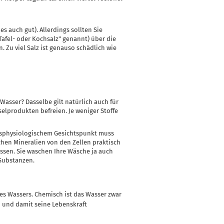
s auch gut). Allerdings sollten Sie
Tafel- oder Kochsalz" genannt) über die
Zu viel Salz ist genauso schädlich wie
 Wasser? Dasselbe gilt natürlich auch für
selprodukten befreien. Je weniger Stoffe
gsphysiologischem Gesichtspunkt muss
schen Mineralien von den Zellen praktisch
sen. Sie waschen Ihre Wäsche ja auch
Substanzen.
des Wassers. Chemisch ist das Wasser zwar
en und damit seine Lebenskraft