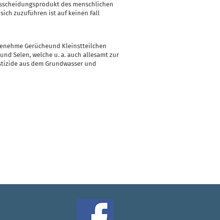
Ausscheidungsprodukt des menschlichen
sich zuzuführen ist auf keinen Fall
ngenehme Gerücheund Kleinstteilchen
 und Selen, welche u. a. auch allesamt zur
estizide aus dem Grundwasser und